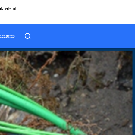
ak-ede.nl
acatures