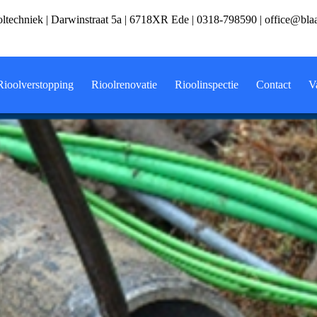
ltechniek | Darwinstraat 5a | 6718XR Ede |
0318-798590
|
office@bla
Rioolverstopping
Rioolrenovatie
Rioolinspectie
Contact
V