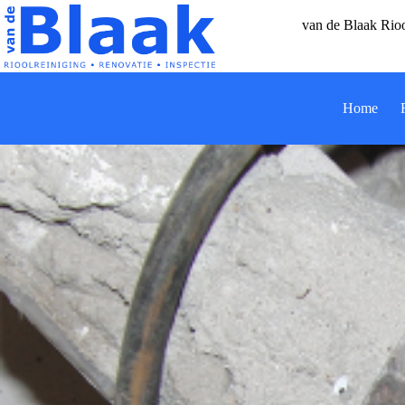
Ga
naar
van de Blaak Rioo
de
inhoud
Home