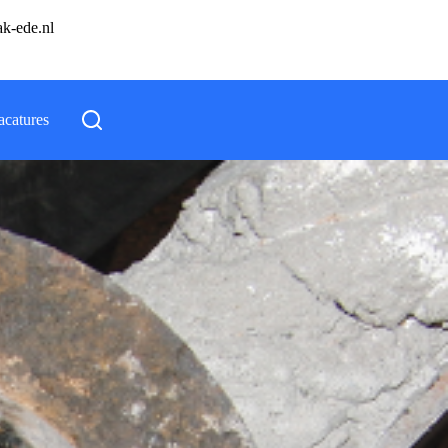
ak-ede.nl
acatures