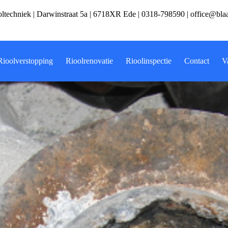
ltechniek | Darwinstraat 5a | 6718XR Ede |
0318-798590
|
office@bla
Rioolverstopping
Rioolrenovatie
Rioolinspectie
Contact
V