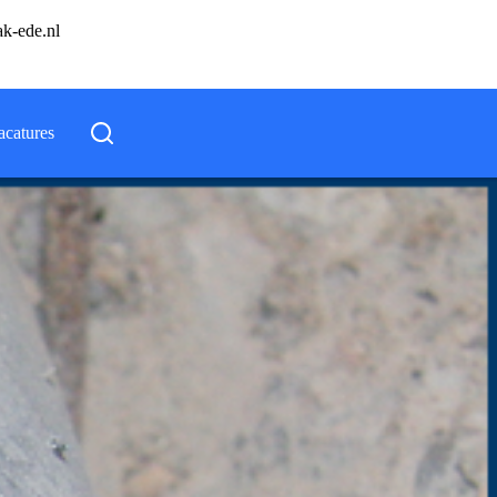
ak-ede.nl
acatures