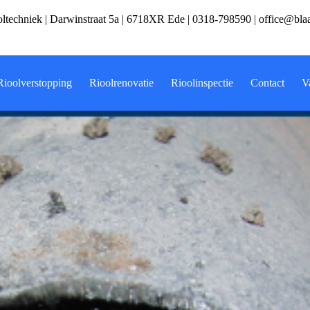
ltechniek | Darwinstraat 5a | 6718XR Ede |
0318-798590
|
office@bla
Rioolverstopping
Rioolrenovatie
Rioolinspectie
Contact
V