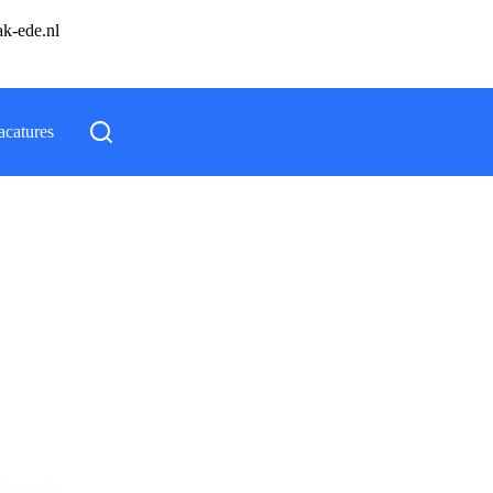
ak-ede.nl
acatures