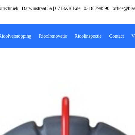
ltechniek | Darwinstraat 5a | 6718XR Ede |
0318-798590
|
office@bla
Rioolverstopping
Rioolrenovatie
Rioolinspectie
Contact
V